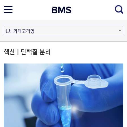
1차 카테고리명
핵산ㅣ단백질 분리