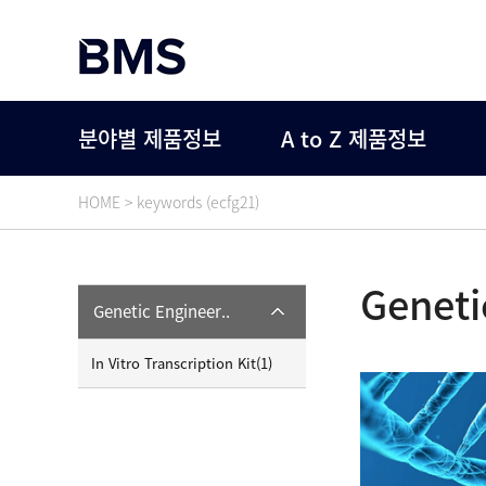
분야별 제품정보
A to Z 제품정보
HOME > keywords (ecfg21)
Geneti
Genetic Engineer..
In Vitro Transcription Kit(1)