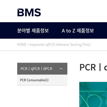
분야별 제품정보
A to Z 제품정보
HOME > keywords (qPCR Adhesive Sealing Film)
PCRㅣ
PCRㅣqPCRㅣdPCR
PCR Consumable(1)