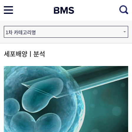
1차 카테고리명
세포배양ㅣ분석