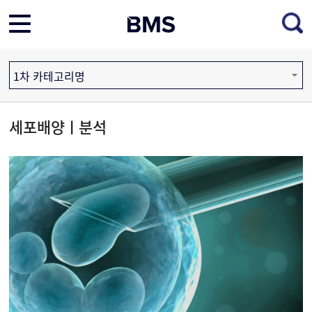
1차 카테고리명
세포배양ㅣ분석